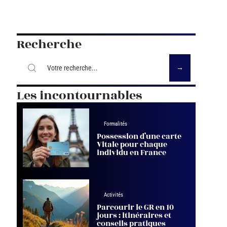
Recherche
Les incontournables
Formalités
Possession d’une carte
Vitale pour chaque
individu en France
Activités
Parcourir le GR en 10
jours : itinéraires et
conseils pratiques