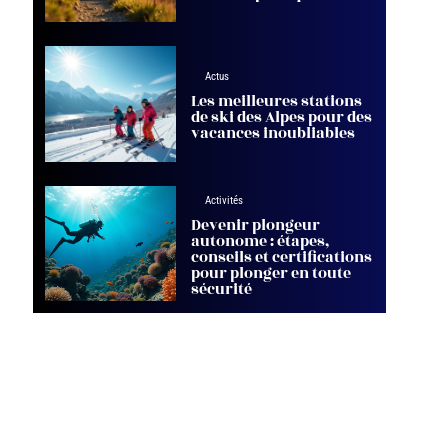
Actus
Les meilleures stations
de ski des Alpes pour des
vacances inoubliables
Activités
Devenir plongeur
autonome : étapes,
conseils et certifications
pour plonger en toute
sécurité