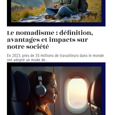
Le nomadisme : définition,
avantages et impacts sur
notre société
En 2023, près de 35 millions de travailleurs dans le monde
ont adopté un mode de
…