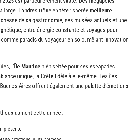
en 2025 est particulièrement vaste. Des mégapoles
st large. Londres trône en tête : sacrée
meilleure
a richesse de sa gastronomie, ses musées actuels et une
gnétique, entre énergie constante et voyages pour
e comme paradis du voyageur en solo, mêlant innovation
des, l’
Île Maurice
plébiscitée pour ses escapades
iance unique, la Crète fidèle à elle-même. Les îles
 Buenos Aires offrent également une palette d’émotions
nthousiasment cette année :
mniprésente
rsité artistique, nuits animées