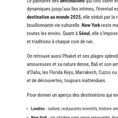
Le palmarès des
destinations
qui font vibrer 
dynamiques jusqu’aux îles intimes, l’éventail e
destination au monde 2025
, elle séduit par l
bouillonnante vie culturelle.
New York
reste ma
toutes les envies. Quant à
Séoul
, elle s’impos
et traditions à chaque coin de rue.
On retrouve aussi Phuket et ses plages splendi
amoureuses et sa nature dense, Bali et son amb
d’Oahu, les Florida Keys, Marrakech, Cuzco ou
et de découvertes, toujours inattendues.
Pour donner un aperçu des destinations qui e
Londres
: culture, restaurants inventifs, histoire o
New York
: vie citadine sans cesse renouvelée, dive