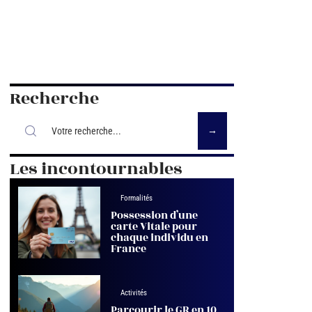
Recherche
Les incontournables
Formalités
Possession d’une
carte Vitale pour
chaque individu en
France
Activités
Parcourir le GR en 10