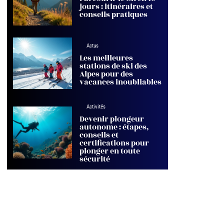
jours : itinéraires et
conseils pratiques
Actus
Les meilleures
stations de ski des
Alpes pour des
vacances inoubliables
Activités
Devenir plongeur
autonome : étapes,
conseils et
certifications pour
plonger en toute
sécurité