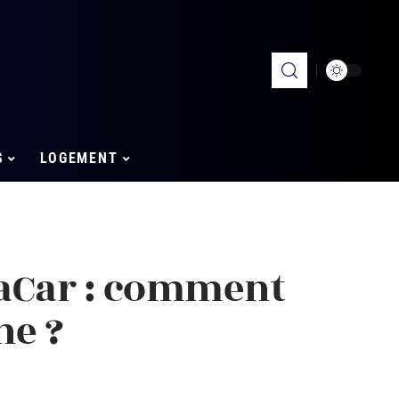
S
LOGEMENT
aCar : comment
ne ?