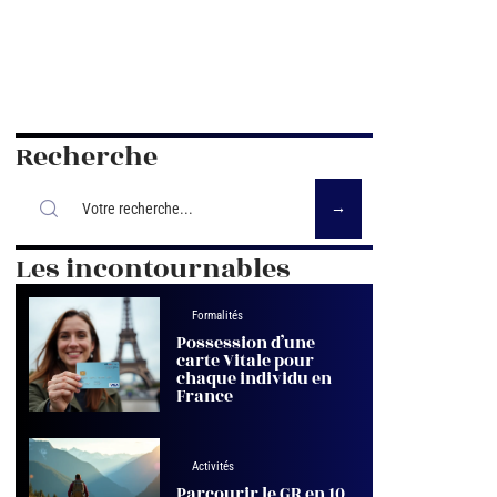
Recherche
Les incontournables
Formalités
Possession d’une
carte Vitale pour
chaque individu en
France
Activités
Parcourir le GR en 10