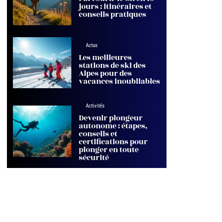
jours : itinéraires et
conseils pratiques
Actus
Les meilleures
stations de ski des
Alpes pour des
vacances inoubliables
Activités
Devenir plongeur
autonome : étapes,
conseils et
certifications pour
plonger en toute
sécurité