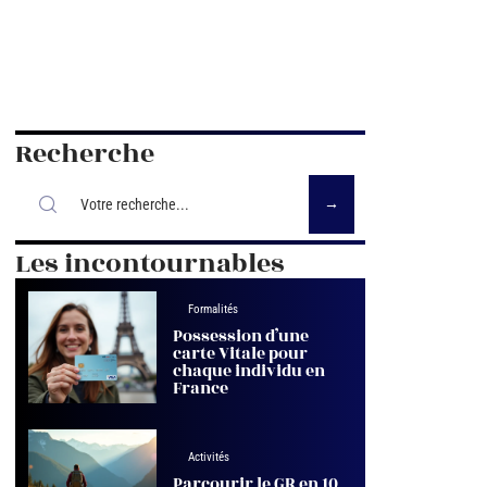
Recherche
Les incontournables
Formalités
Possession d’une
carte Vitale pour
chaque individu en
France
Activités
Parcourir le GR en 10