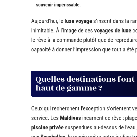
souvenir impérissable
.
Aujourd’hui, le
luxe voyage
s’inscrit dans la ra
inimitable. À l’image de ces
voyages de luxe
co
le rêve à la commande plutôt que de reproduire
capacité à donner l’impression que tout a été 
Quelles destinations font
haut de gamme ?
Ceux qui recherchent l’exception s’orientent ver
service. Les
Maldives
incarnent ce rêve : plag
piscine privée
suspendues au-dessus de l’eau,
aux
Seychelles
, la magie opère entre jardins t