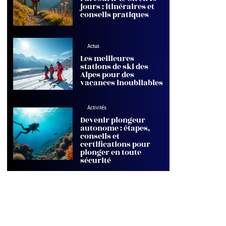
jours : itinéraires et
conseils pratiques
Actus
Les meilleures
stations de ski des
Alpes pour des
vacances inoubliables
Activités
Devenir plongeur
autonome : étapes,
conseils et
certifications pour
plonger en toute
sécurité