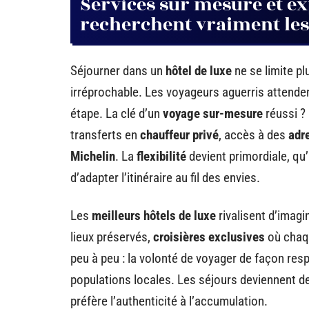
Services sur mesure et ex
recherchent vraiment les
Séjourner dans un
hôtel de luxe
ne se limite pl
irréprochable. Les voyageurs aguerris attend
étape. La clé d’un
voyage sur-mesure
réussi ?
transferts en
chauffeur privé
, accès à des
adr
Michelin
. La
flexibilité
devient primordiale, qu’
d’adapter l’itinéraire au fil des envies.
Les
meilleurs hôtels de luxe
rivalisent d’imagi
lieux préservés,
croisières exclusives
où chaqu
peu à peu : la volonté de voyager de façon re
populations locales. Les séjours deviennent de
préfère l’authenticité à l’accumulation.