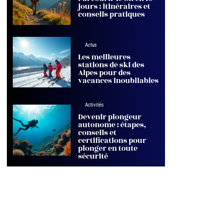
jours : itinéraires et
conseils pratiques
Actus
Les meilleures
stations de ski des
Alpes pour des
vacances inoubliables
Activités
Devenir plongeur
autonome : étapes,
conseils et
certifications pour
plonger en toute
sécurité