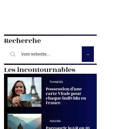
Recherche
Les incontournables
Formalités
Possession d’une
carte Vitale pour
chaque individu en
France
Activités
Parcourir le GR en 10