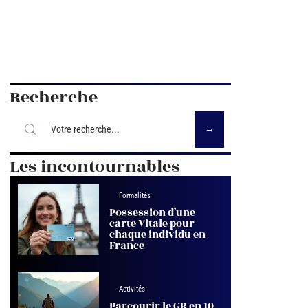
Recherche
Les incontournables
Formalités
Possession d’une
carte Vitale pour
chaque individu en
France
Activités
Parcourir le GR en 10