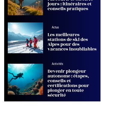
jours : itinéraires et
conseils pratiques
Actus
Les meilleures
stations de ski des
Alpes pour des
vacances inoubliables
Activités
Devenir plongeur
autonome : étapes,
conseils et
certifications pour
plonger en toute
sécurité