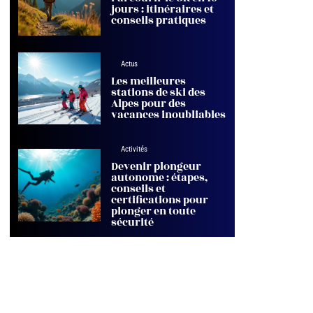
jours : itinéraires et
conseils pratiques
Actus
Les meilleures
stations de ski des
Alpes pour des
vacances inoubliables
Activités
Devenir plongeur
autonome : étapes,
conseils et
certifications pour
plonger en toute
sécurité