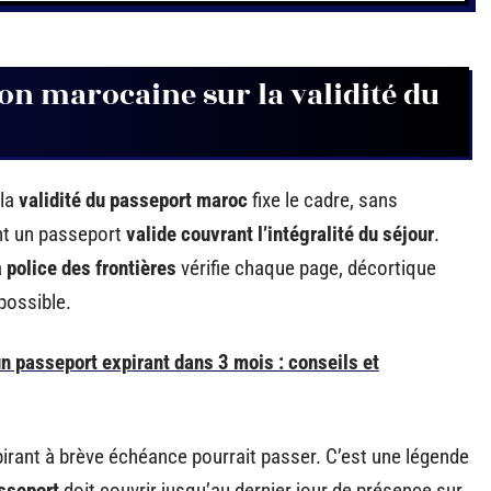
ion marocaine sur la validité du
 la
validité du passeport maroc
fixe le cadre, sans
t un passeport
valide couvrant l’intégralité du séjour
.
a
police des frontières
vérifie chaque page, décortique
possible.
n passeport expirant dans 3 mois : conseils et
xpirant à brève échéance pourrait passer. C’est une légende
asseport
doit couvrir jusqu’au dernier jour de présence sur