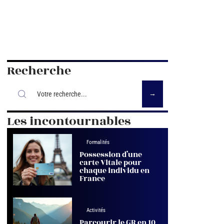
Recherche
Les incontournables
Formalités
Possession d’une
carte Vitale pour
chaque individu en
France
Activités
Parcourir le GR en 10