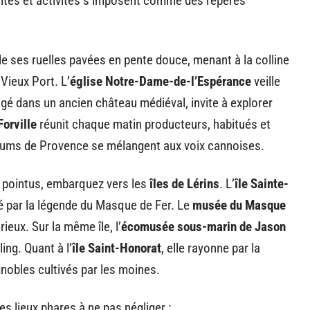
sites et activités s’imposent comme des repères
oule ses ruelles pavées en pente douce, menant à la colline
Vieux Port. L’
église Notre-Dame-de-l’Espérance
veille
logé dans un ancien château médiéval, invite à explorer
orville
réunit chaque matin producteurs, habitués et
rfums de Provence se mélangent aux voix cannoises.
et pointus, embarquez vers les
îles de Lérins
. L’
île Sainte-
é par la légende du Masque de Fer. Le
musée du Masque
ieux. Sur la même île, l’
écomusée sous-marin de Jason
ng. Quant à l’
île Saint-Honorat
, elle rayonne par la
nobles cultivés par les moines.
s lieux phares à ne pas négliger :