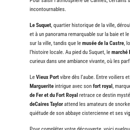
Pour saisir l’atmosphère de Cannes, certains 
incontournables.
Le Suquet
, quartier historique de la ville, dér
et à un panorama remarquable sur la baie et le 
sur la ville, tandis que le
musée de la Castre
, 
l’histoire locale. Au pied du Suquet, le
marché F
curieux dans une ambiance vivante, où les pa
Le
Vieux Port
vibre dès l’aube. Entre voiliers 
Marguerite
intrigue avec son
fort royal
, marqu
de Fer et du Fort Royal
retrace ce destin mystér
deCaires Taylor
attend les amateurs de snorkeli
quiétude de son abbaye cistercienne et ses vig
Pour compléter votre découverte, voici quelque