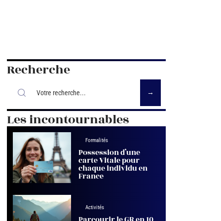
Recherche
Les incontournables
Formalités
Possession d’une
carte Vitale pour
chaque individu en
France
Activités
Parcourir le GR en 10