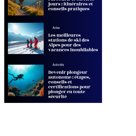
jours : itinéraires et
conseils pratiques
Actus
Les meilleures
stations de ski des
Alpes pour des
vacances inoubliables
Activités
Devenir plongeur
autonome : étapes,
conseils et
certifications pour
plonger en toute
sécurité