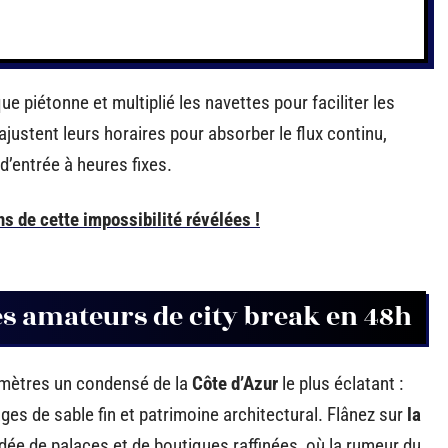
ue piétonne et multiplié les navettes pour faciliter les
justent leurs horaires pour absorber le flux continu,
d’entrée à heures fixes.
ns de cette impossibilité révélées !
es amateurs de city break en 48h
mètres un condensé de la
Côte d’Azur
le plus éclatant :
es de sable fin et patrimoine architectural. Flânez sur
la
e de palaces et de boutiques raffinées, où la rumeur du