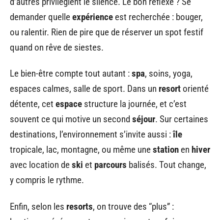
d’autres privilégient le silence. Le bon réflexe ? Se
demander quelle
expérience
est recherchée : bouger,
ou ralentir. Rien de pire que de réserver un spot festif
quand on rêve de siestes.
Le bien-être compte tout autant :
spa
, soins, yoga,
espaces calmes, salle de sport. Dans un
resort
orienté
détente, cet
espace
structure la journée, et c’est
souvent ce qui motive un second
séjour
. Sur certaines
destinations, l’environnement s’invite aussi :
île
tropicale, lac, montagne, ou même une
station
en
hiver
avec location de
ski
et
parcours
balisés. Tout change,
y compris le rythme.
Enfin, selon les
resorts
, on trouve des “plus” :