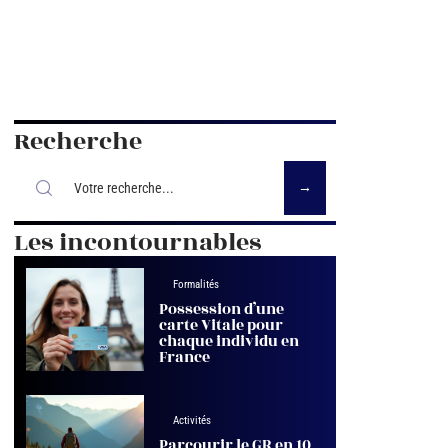
Recherche
Les incontournables
Formalités
Possession d’une
carte Vitale pour
chaque individu en
France
Activités
Parcourir le GR en 10