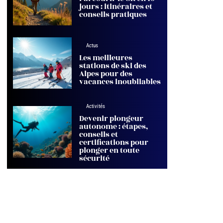
jours : itinéraires et
conseils pratiques
Actus
Les meilleures
stations de ski des
Alpes pour des
vacances inoubliables
Activités
Devenir plongeur
autonome : étapes,
conseils et
certifications pour
plonger en toute
sécurité