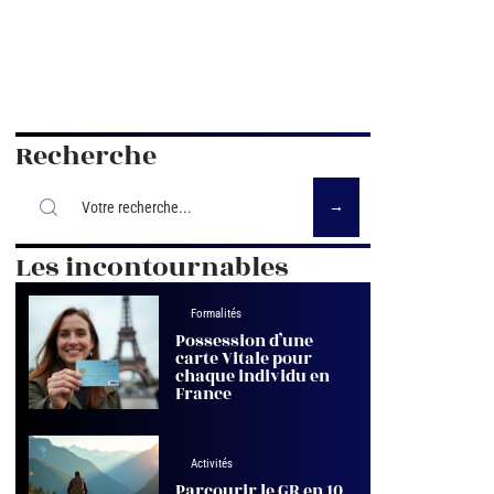
Recherche
Les incontournables
Formalités
Possession d’une
carte Vitale pour
chaque individu en
France
Activités
Parcourir le GR en 10