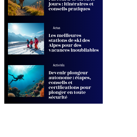
jours : itinéraires et
conseils pratiques
Actus
Les meilleures
stations de ski des
Alpes pour des
vacances inoubliables
Activités
Devenir plongeur
autonome : étapes,
conseils et
certifications pour
plonger en toute
sécurité