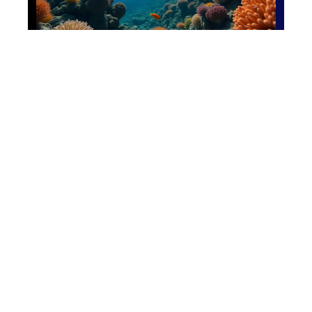
Activités
Devenir plongeur
autonome : étapes,
conseils et
certifications pour
plonger en toute
sécurité