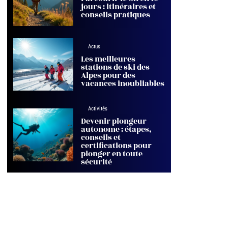
jours : itinéraires et
conseils pratiques
Actus
Les meilleures
stations de ski des
Alpes pour des
vacances inoubliables
Activités
Devenir plongeur
autonome : étapes,
conseils et
certifications pour
plonger en toute
sécurité