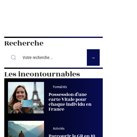
Recherche
Les incontournables
Formalités
Possession d’une
carte Vitale pour
chaque individu en
France
Activités
Parcourir le GR en 10