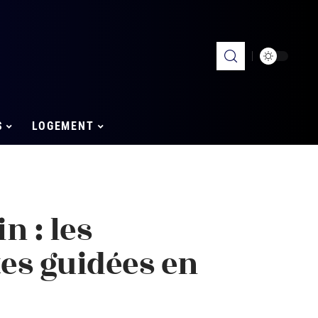
S
LOGEMENT
n : les
tes guidées en