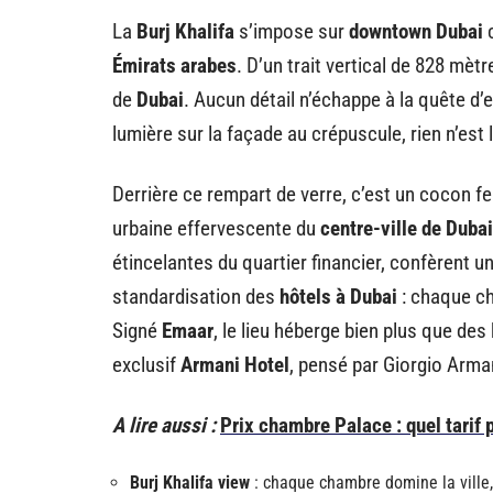
La
Burj Khalifa
s’impose sur
downtown Dubai
c
Émirats arabes
. D’un trait vertical de 828 mètr
de
Dubai
. Aucun détail n’échappe à la quête d’e
lumière sur la façade au crépuscule, rien n’est 
Derrière ce rempart de verre, c’est un cocon feut
urbaine effervescente du
centre-ville de Dubai
étincelantes du quartier financier, confèrent une
standardisation des
hôtels à Dubai
: chaque c
Signé
Emaar
, le lieu héberge bien plus que des 
exclusif
Armani Hotel
, pensé par Giorgio Arman
A lire aussi :
Prix chambre Palace : quel tarif 
Burj Khalifa view
: chaque chambre domine la ville,