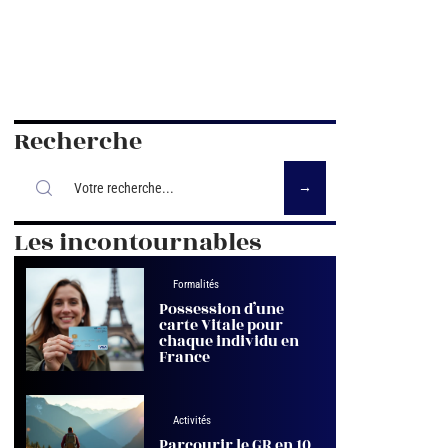
Recherche
Les incontournables
Formalités
Possession d’une
carte Vitale pour
chaque individu en
France
Activités
Parcourir le GR en 10