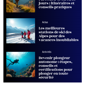
jours : itinéraires et
conseils pratiques
Actus
Les meilleures
stations de ski des
Alpes pour des
vacances inoubliables
Activités
Devenir plongeur
autonome : étapes,
conseils et
certifications pour
plonger en toute
sécurité