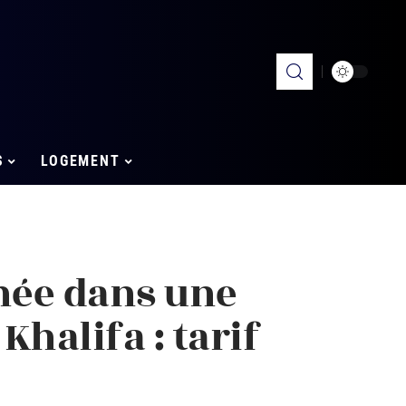
S
LOGEMENT
née dans une
halifa : tarif