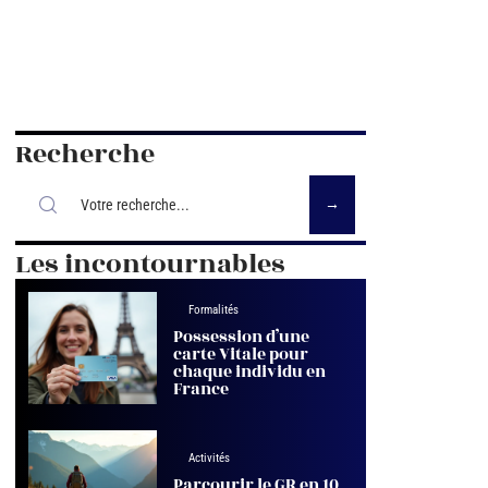
Recherche
Les incontournables
Formalités
Possession d’une
carte Vitale pour
chaque individu en
France
Activités
Parcourir le GR en 10