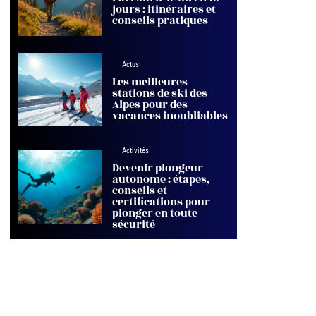
jours : itinéraires et
conseils pratiques
Actus
Les meilleures
stations de ski des
Alpes pour des
vacances inoubliables
Activités
Devenir plongeur
autonome : étapes,
conseils et
certifications pour
plonger en toute
sécurité