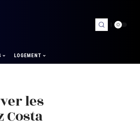
S
LOGEMENT
er les
z Costa